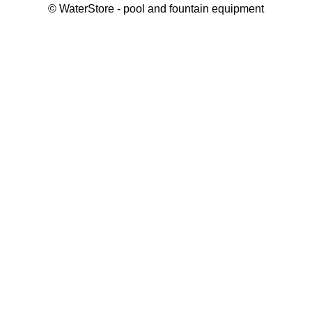
©
WaterStore
- pool and fountain equipment
Thank you, your request has been placed.
We will contact you within 15 minutes
Close
My cart
Continue shopping
Checkout
get a free consultation
First/ last name*
Mobile number*
Email*
Message*
Submit